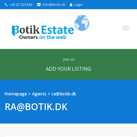
+45 22 625 862
info@Botik.dk
Login
join us
ADD YOUR LISTING
English
Russian
Danish
Homepage
Agents
ra@botik.dk
HOMEPAGE
RA@BOTIK.DK
FEATURED